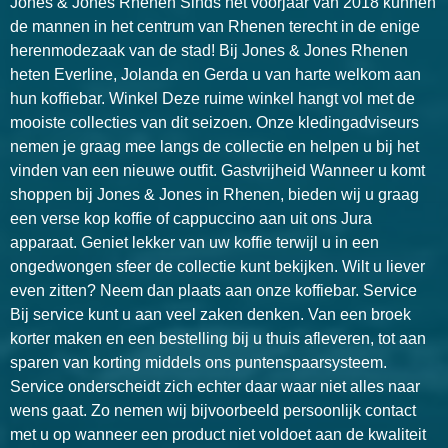
Jones & Jones Rhenen Sinds het voorjaar van 2018 kunnen
de mannen in het centrum van Rhenen terecht in de enige
herenmodezaak van de stad! Bij Jones & Jones Rhenen
heten Everline, Jolanda en Gerda u van harte welkom aan
hun koffiebar. Winkel Deze ruime winkel hangt vol met de
mooiste collecties van dit seizoen. Onze kledingadviseurs
nemen je graag mee langs de collectie en helpen u bij het
vinden van een nieuwe outfit. Gastvrijheid Wanneer u komt
shoppen bij Jones & Jones in Rhenen, bieden wij u graag
een verse kop koffie of cappuccino aan uit ons Jura
apparaat. Geniet lekker van uw koffie terwijl u in een
ongedwongen sfeer de collectie kunt bekijken. Wilt u liever
even zitten? Neem dan plaats aan onze koffiebar. Service
Bij service kunt u aan veel zaken denken. Van een broek
korter maken en een bestelling bij u thuis afleveren, tot aan
sparen van korting middels ons puntenspaarsysteem.
Service onderscheidt zich echter daar waar niet alles naar
wens gaat. Zo nemen wij bijvoorbeeld persoonlijk contact
met u op wanneer een product niet voldoet aan de kwaliteit