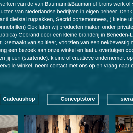
stwerken van de van Baumann&Bauman of brons werk of s
ucten van Nederlandse bedrijven in eigen beheer. Denk 
ti diefstal rugzakken, Secrid portemonnees, ( kleine ui
nebrillen) Ook laten wij producten maken onder private l
 Arabica) Gebrand door een kleine branderij in Beneden
t. Gemaakt van splitleer, voorzien van een nekbevestigi
reng een bezoek aan onze winkel en laat u overtuigen do
n jij een (startende), kleine of creatieve ondernemer, o
eervolle winkel, neem contact met ons op en vraag naar 
Cadeaushop
Conceptstore
sier