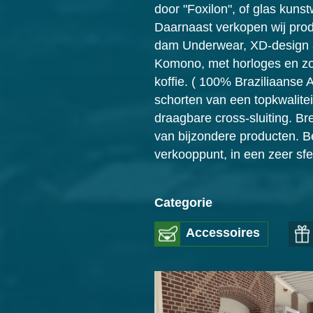
door "Foxilon", of glas kun
Daarnaast verkopen wij prod
dam Underwear, XD-design an
Komono, met horloges en zon
koffie. ( 100% Braziliaanse
schorten van een topkwalitei
draagbare cross-sluiting. B
van bijzondere producten. Be
verkooppunt, in een zeer sf
Categorie
Accessoires