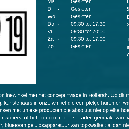
Ma
-
Gesloten
Di
-
Gesloten
Wo
-
Gesloten
Do
-
09:30 tot 17:30
Vrij
-
09:30 tot 20:00
Za
-
09:30 tot 17:00
Zo
-
Gesloten
n onlinewinkel met het concept “Made in Holland”. Op dit 
. kunstenaars in onze winkel die een plekje huren en wa
sen met unieke producten die absoluut niet op elke hoek
 inwoners, of het nou om mooie sieraden gemaakt van h
", bluetooth geluidsapparatuur van topkwaliteit al dan n