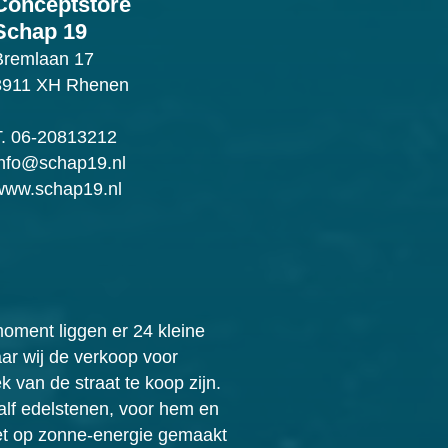
Conceptstore
Schap 19
Bremlaan 17
3911 XH Rhenen
T.
06-20813212
info@schap19.nl
www.schap19.nl
moment liggen er 24 kleine
ar wij de verkoop voor
 van de straat te koop zijn.
alf edelstenen, voor hem en
iet op zonne-energie gemaakt